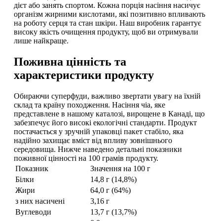
дієт або занять спортом. Кожна порція насіння насичує
організм жирними кислотами, які позитивно впливають
на роботу серця та стан шкіри. Наш виробник гарантує
високу якість очищення продукту, щоб ви отримували
лише найкраще.
Поживна цінність та
характеристики продукту
Обираючи суперфуди, важливо звертати увагу на їхній
склад та країну походження. Насіння чіа, яке
представлене в нашому каталозі, вирощене в Канаді, що
забезпечує його високі екологічні стандарти. Продукт
постачається у зручній упаковці пакет стабіло, яка
надійно захищає вміст від впливу зовнішнього
середовища. Нижче наведено детальні показники
поживної цінності на 100 грамів продукту.
Показник
Значення на 100 г
Білки
14,8 г (14,8%)
Жири
64,0 г (64%)
з них насичені
3,16 г
Вуглеводи
13,7 г (13,7%)