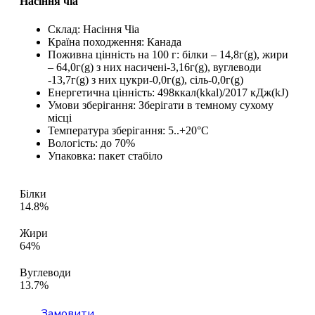
Насіння чіа
Склад: Насіння Чіа
Країна походження: Канада
Поживна цінність на 100 г: білки – 14,8г(g), жири
– 64,0г(g) з них насичені-3,16г(g), вуглеводи
-13,7г(g) з них цукри-0,0г(g), сіль-0,0г(g)
Енергетична цінність: 498ккал(kkal)/2017 кДж(kJ)
Умови зберігання: Зберігати в темному сухому
місці
Температура зберігання: 5..+20°C
Вологість: до 70%
Упаковка: пакет стабіло
Білки
14.8%
Жири
64%
Вуглеводи
13.7%
Замовити