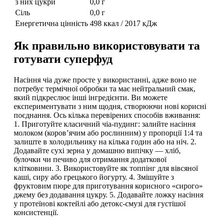
з них цукри
0,0 г
Сіль
0,0 г
Енергетична цінність
498 ккал / 2017 кДж
Як правильно використовувати та
готувати суперфуд
Насіння чіа дуже просте у використанні, адже воно не
потребує термічної обробки та має нейтральний смак,
який підкреслює інші інгредієнти. Ви можете
експериментувати з ним щодня, створюючи нові корисні
поєднання. Ось кілька перевірених способів вживання:
1. Приготуйте класичний чіа-пудинг: залийте насіння
молоком (коров’ячим або рослинним) у пропорції 1:4 та
залиште в холодильнику на кілька годин або на ніч. 2.
Додавайте сухі зерна у домашню випічку — хліб,
булочки чи печиво для отримання додаткової
клітковини. 3. Використовуйте як топпінг для вівсяної
каші, сиру або грецького йогурту. 4. Змішуйте з
фруктовим пюре для приготування корисного «сирого»
джему без додавання цукру. 5. Додавайте ложку насіння
у протеїнові коктейлі або детокс-смузі для густішої
консистенції.