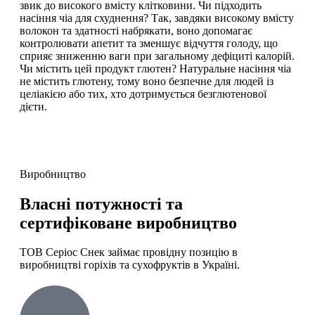
звик до високого вмісту клітковини. Чи підходить
насіння чіа для схуднення? Так, завдяки високому вмісту
волокон та здатності набрякати, воно допомагає
контролювати апетит та зменшує відчуття голоду, що
сприяє зниженню ваги при загальному дефіциті калорій.
Чи містить цей продукт глютен? Натуральне насіння чіа
не містить глютену, тому воно безпечне для людей із
целіакією або тих, хто дотримується безглютенової
дієти.
Виробництво
Власні потужності та
сертифіковане виробництво
ТОВ Серіос Снек займає провідну позицію в
виробництві горіхів та сухофруктів в Україні.