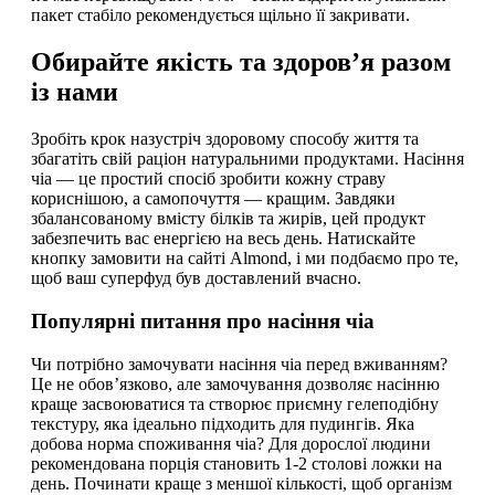
пакет стабіло рекомендується щільно її закривати.
Обирайте якість та здоров’я разом
із нами
Зробіть крок назустріч здоровому способу життя та
збагатіть свій раціон натуральними продуктами. Насіння
чіа — це простий спосіб зробити кожну страву
кориснішою, а самопочуття — кращим. Завдяки
збалансованому вмісту білків та жирів, цей продукт
забезпечить вас енергією на весь день. Натискайте
кнопку замовити на сайті Almond, і ми подбаємо про те,
щоб ваш суперфуд був доставлений вчасно.
Популярні питання про насіння чіа
Чи потрібно замочувати насіння чіа перед вживанням?
Це не обов’язково, але замочування дозволяє насінню
краще засвоюватися та створює приємну гелеподібну
текстуру, яка ідеально підходить для пудингів. Яка
добова норма споживання чіа? Для дорослої людини
рекомендована порція становить 1-2 столові ложки на
день. Починати краще з меншої кількості, щоб організм