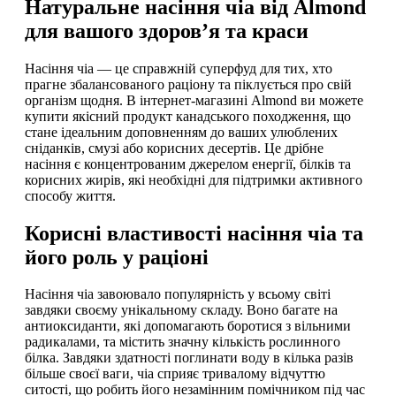
Натуральне насіння чіа від Almond
для вашого здоров’я та краси
Насіння чіа — це справжній суперфуд для тих, хто
прагне збалансованого раціону та піклується про свій
організм щодня. В інтернет-магазині Almond ви можете
купити якісний продукт канадського походження, що
стане ідеальним доповненням до ваших улюблених
сніданків, смузі або корисних десертів. Це дрібне
насіння є концентрованим джерелом енергії, білків та
корисних жирів, які необхідні для підтримки активного
способу життя.
Корисні властивості насіння чіа та
його роль у раціоні
Насіння чіа завоювало популярність у всьому світі
завдяки своєму унікальному складу. Воно багате на
антиоксиданти, які допомагають боротися з вільними
радикалами, та містить значну кількість рослинного
білка. Завдяки здатності поглинати воду в кілька разів
більше своєї ваги, чіа сприяє тривалому відчуттю
ситості, що робить його незамінним помічником під час