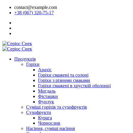
contact@example.com
+38 (067) 320-75-17
Продукція
Горіхи
Арахіс
Горіхи смажені та солоні
Горіхи з різними смаками
Горіхи смажені в хрусткій оболонці
Мигдаль
Фісташки
Фундук
Суміші горіхів та сухофруктів
Сухофрукти
Курага
Чорнослив
Насіння, суміші насіння