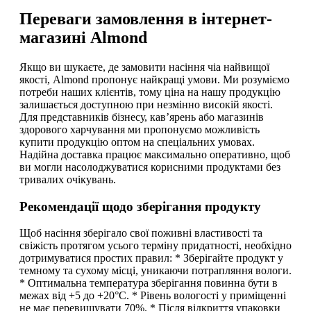
Переваги замовлення в інтернет-
магазині Almond
Якщо ви шукаєте, де замовити насіння чіа найвищої
якості, Almond пропонує найкращі умови. Ми розуміємо
потреби наших клієнтів, тому ціна на нашу продукцію
залишається доступною при незмінно високій якості.
Для представників бізнесу, кав’ярень або магазинів
здорового харчування ми пропонуємо можливість
купити продукцію оптом на спеціальних умовах.
Надійна доставка працює максимально оперативно, щоб
ви могли насолоджуватися корисними продуктами без
тривалих очікувань.
Рекомендації щодо зберігання продукту
Щоб насіння зберігало свої поживні властивості та
свіжість протягом усього терміну придатності, необхідно
дотримуватися простих правил: * Зберігайте продукт у
темному та сухому місці, уникаючи потрапляння вологи.
* Оптимальна температура зберігання повинна бути в
межах від +5 до +20°C. * Рівень вологості у приміщенні
не має перевищувати 70%. * Після відкриття упаковки